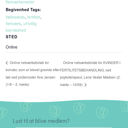
Netværksmøder
Begivenhed Tags:
fællesskab
,
fertilitet
,
Netværk
,
ufrivillig
barnløshed
STED
Online
Online netværksforløb for KVINDER I
Online netværksforløb for
kvinder, som er blevet gravide efter
FERTILITETSBEHANDLING, ved
tab ved jordemoder Ane Jensen
psykoterapeut, Lene Vester Madsen (2.
(1/9 – 2. møde)
møde – 10/09)
Lyst til at blive medlem?