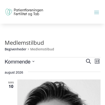
Medlemstilbud
Begivenheder
Medlemstilbud
Begive
Be
Kommende
Søg
Liste
Vis
Søgnin
efter
Vælg
Nav
og
begivenhe
august 2026
dato.
visning
MAN
Naviga
10