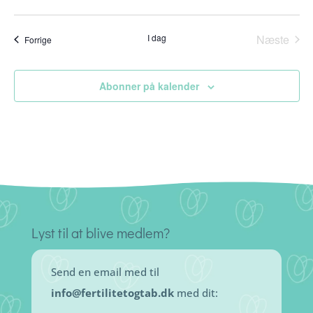
I dag
Næste
Begivenheder
Forrige
Begiven
Abonner på kalender
Lyst til at blive medlem?
Send en email med til
info@fertilitetogtab.dk
med dit: