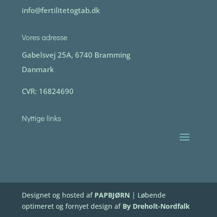
info@fertilitetogtab.dk
Vores adresse
Gabelsvej 25A, 6740 Bramming
Danmark
CVR:
16824690
Nyttige links
Designet og hosted af
PAPBJØRN
| Løbende
optimeret og fornyet design af
By Dreholt-Nordfalk