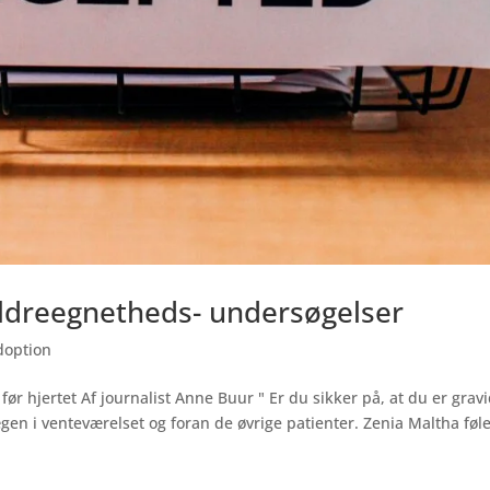
rældreegnetheds- undersøgelser
doption
ør hjertet Af journalist Anne Buur " Er du sikker på, at du er grav
en i venteværelset og foran de øvrige patienter. Zenia Maltha føl