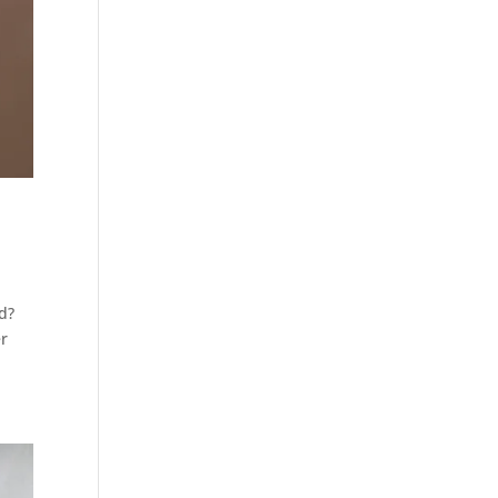
id?
er