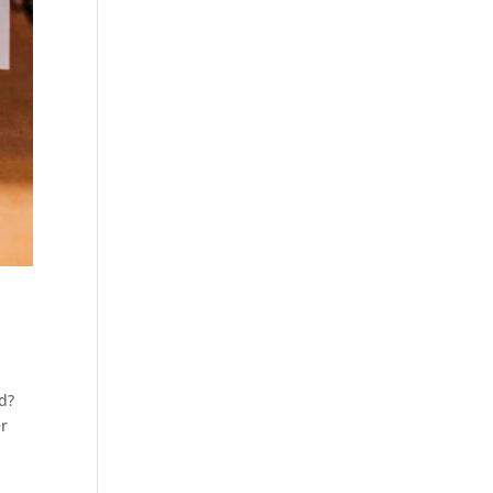
id?
er