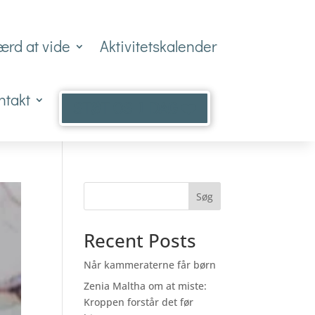
ærd at vide
Aktivitetskalender
ntakt
STØT OS I DAG ❤️
Søg
Recent Posts
Når kammeraterne får børn
Zenia Maltha om at miste: ​
Kroppen forstår det før