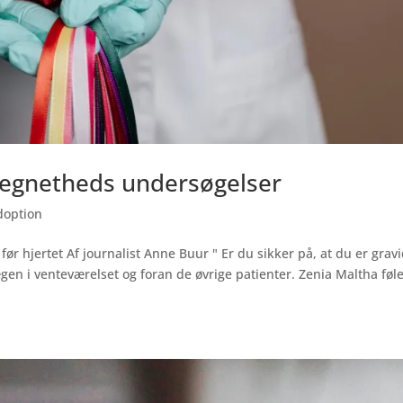
reegnetheds undersøgelser
doption
ør hjertet Af journalist Anne Buur " Er du sikker på, at du er grav
en i venteværelset og foran de øvrige patienter. Zenia Maltha føl